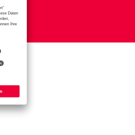
is
lungen