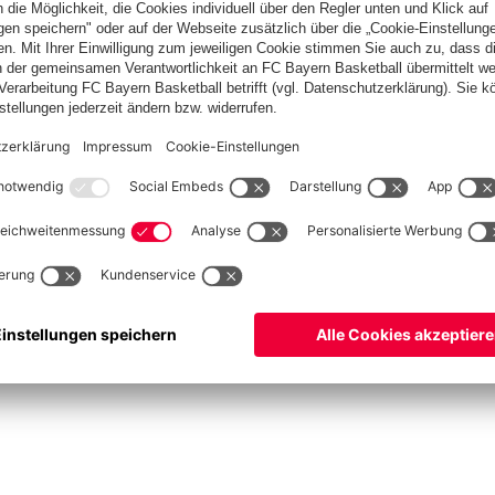
ketball
Frauen
Handball
Kegeln
Schiedsrichter
Seniorenfußball
Tischtenn
©
FC Bayern München AG
–
2026
um
Datenschutz
Nutzungsbedingungen
Barrierefreiheit
FAQ
Kontakt
Cookie Einstel