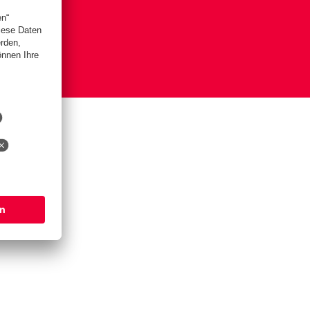
is
lungen