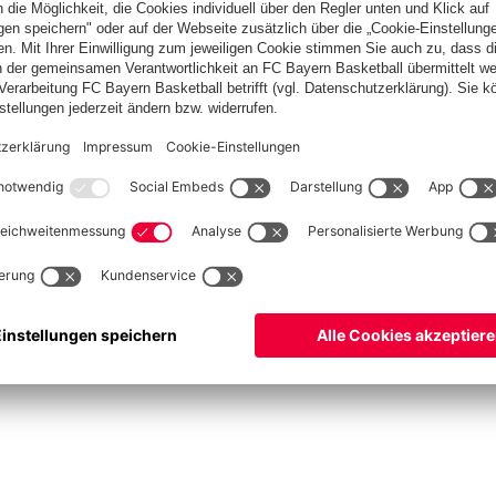
ketball
Frauen
Handball
Kegeln
Schiedsrichter
Seniorenfußball
Tischtenn
©
FC Bayern München AG
–
2026
um
Datenschutz
Nutzungsbedingungen
Barrierefreiheit
FAQ
Kontakt
Cookie Einstel