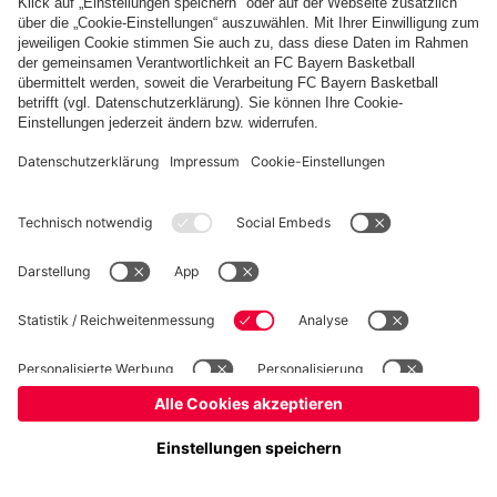
Basketball
Frauen
Handball
Kegeln
Schiedsrichter
Seniorenfußball
Tischtennis
©
FC Bayern München AG
–
2026
Impressum
Datenschutz
Nutzungsbedingungen
Barrierefreiheit
FAQ
Kontakt
Cookie Einstellungen