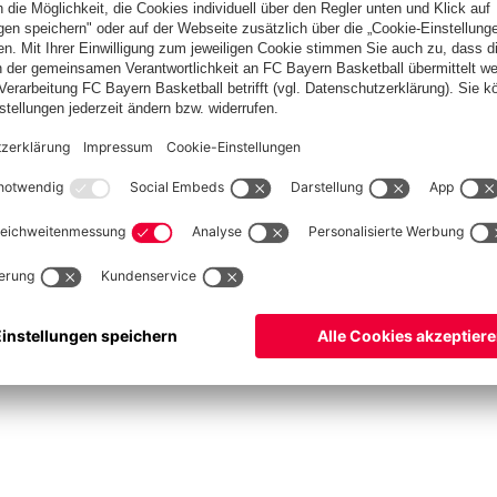
ketball
Frauen
Handball
Kegeln
Schiedsrichter
Seniorenfußball
Tischtenn
©
FC Bayern München AG
–
2026
um
Datenschutz
Nutzungsbedingungen
Barrierefreiheit
FAQ
Kontakt
Cookie Einstel