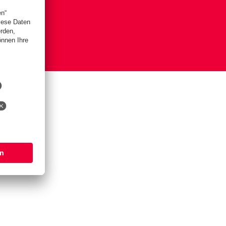
is
lungen