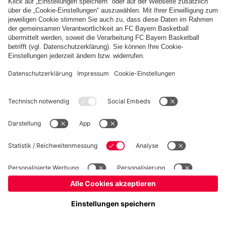
Basketball
Frauen
Handball
Kegeln
Schiedsrichter
Seniorenfußball
Tischtennis
©
FC Bayern München AG
–
2026
Impressum
Datenschutz
Nutzungsbedingungen
Barrierefreiheit
FAQ
Kontakt
Cookie Einstellungen