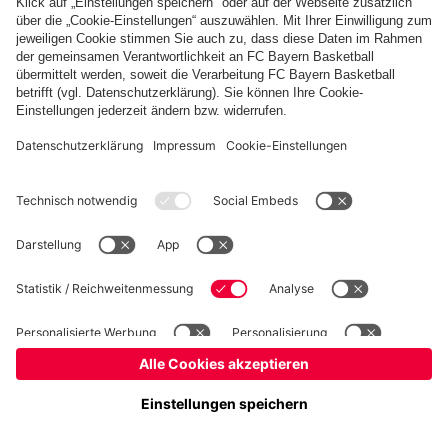
Basketball
Frauen
Handball
Kegeln
Schiedsrichter
Seniorenfußball
Tischtennis
©
FC Bayern München AG
–
2026
Impressum
Datenschutz
Nutzungsbedingungen
Barrierefreiheit
FAQ
Kontakt
Cookie Einstellungen