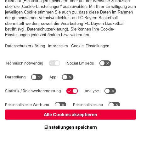
Basketball
Frauen
Handball
Kegeln
Schiedsrichter
Seniorenfußball
Tischtennis
©
FC Bayern München AG
–
2026
Impressum
Datenschutz
Nutzungsbedingungen
Barrierefreiheit
FAQ
Kontakt
Cookie Einstellungen