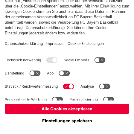
Basketball
Frauen
Handball
Kegeln
Schiedsrichter
Seniorenfußball
Tischtennis
©
FC Bayern München AG
–
2026
Impressum
Datenschutz
Nutzungsbedingungen
Barrierefreiheit
FAQ
Kontakt
Cookie Einstellungen