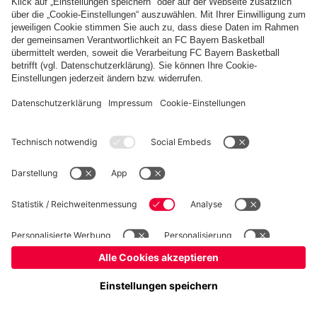
Basketball
Frauen
Handball
Kegeln
Schiedsrichter
Seniorenfußball
Tischtennis
©
FC Bayern München AG
–
2026
Impressum
Datenschutz
Nutzungsbedingungen
Barrierefreiheit
FAQ
Kontakt
Cookie Einstellungen