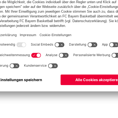
ketball
Frauen
Handball
Kegeln
Schiedsrichter
Seniorenfußball
Tischtenn
©
FC Bayern München AG
–
2026
um
Datenschutz
Nutzungsbedingungen
Barrierefreiheit
FAQ
Kontakt
Cookie Einstel