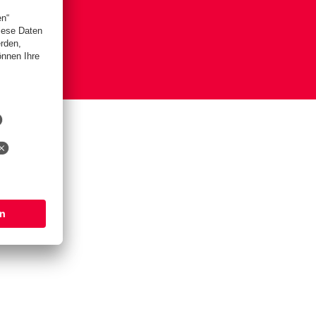
is
lungen