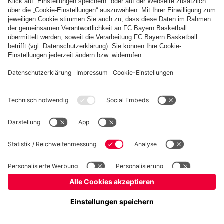
Basketball
Frauen
Handball
Kegeln
Schiedsrichter
Seniorenfußball
Tischtennis
©
FC Bayern München AG
–
2026
Impressum
Datenschutz
Nutzungsbedingungen
Barrierefreiheit
FAQ
Kontakt
Cookie Einstellungen