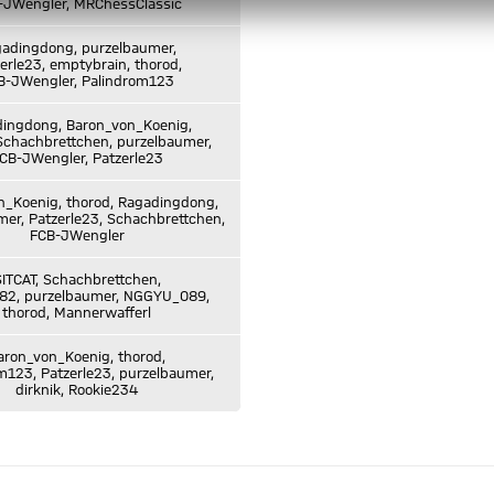
-JWengler, MRChessClassic
adingdong, purzelbaumer,
erle23, emptybrain, thorod,
B-JWengler, Palindrom123
ingdong, Baron_von_Koenig,
Schachbrettchen, purzelbaumer,
CB-JWengler, Patzerle23
n_Koenig, thorod, Ragadingdong,
er, Patzerle23, Schachbrettchen,
FCB-JWengler
ITCAT, Schachbrettchen,
2, purzelbaumer, NGGYU_089,
thorod, Mannerwafferl
aron_von_Koenig, thorod,
m123, Patzerle23, purzelbaumer,
dirknik, Rookie234