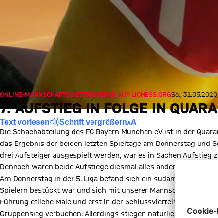
ONLINE-MANNSCHAFTSWETTBEWERBE AUF LICHESS.ORG
So., 31.05.2020
7. AUFSTIEG IN FOLGE IN QUAR
Text vorlesen
Schrift vergrößern
Die Schachabteilung des FC Bayern München eV ist in der Quaran
das Ergebnis der beiden letzten Spieltage am Donnerstag und Son
drei Aufsteiger ausgespielt werden, war es in Sachen Aufstieg z
Dennoch waren beide Aufstiege diesmal alles andere als Selbstl
Am Donnerstag in der 5. Liga befand sich ein südamerikanisches
Spielern bestückt war und sich mit unserer Mannschaft ein span
Führung etliche Male und erst in der Schlussviertelstunde kon
Gruppensieg verbuchen. Allerdings stiegen natürlich auch die "