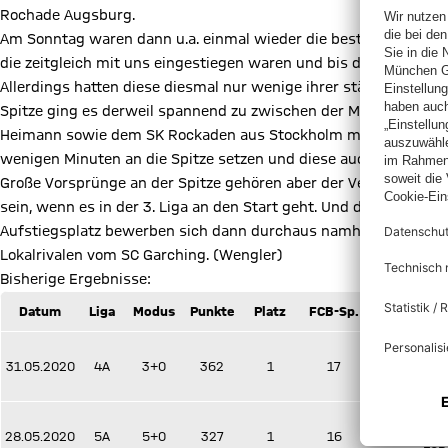
Rochade Augsburg.
Am Sonntag waren dann u.a. einmal wieder die besten bayerisch
die zeitgleich mit uns eingestiegen waren und bis dato ebenso e
Allerdings hatten diese diesmal nur wenige ihrer stärksten Spie
Spitze ging es derweil spannend zu zwischen der Mannschaft 
Heimann sowie dem SK Rockaden aus Stockholm mit GM Erik Blo
wenigen Minuten an die Spitze setzen und diese auch bis zum E
Große Vorsprünge an der Spitze gehören aber der Vergangenhe
sein, wenn es in der 3. Liga an den Start geht. Und dann wird e
Aufstiegsplatz bewerben sich dann durchaus namhafte Gegner, u
Lokalrivalen vom SC Garching. (Wengler)
Bisherige Ergebnisse:
Datum
Liga
Modus
Punkte
Platz
FCB-Sp.
Ba
31.05.2020
4A
3+0
362
1
17
Ragadi
p
Baron
28.05.2020
5A
5+0
327
1
16
thoro