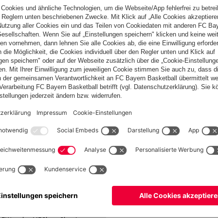
en Jugendlichen, d.h. das Team "BSJ Kader" unter den Gegnern,
inen Durchmarsch von der 10. in die 4. Liga hingelegt hatten.
ler am Start und landeten letztlich am Tabellenende. An der
des FC Bayern und sowie den Teams aus Lörrach um GM Andreas
mqvist. Dabei konnte sich unsere Mannschaft bereits nach
nde verteidigen.
it an, und das wird gewiss auch am kommenden Donnerstag so
rstmals nur noch ein Aufsteiger ausgespielt. Und um diesen
nter anderem der FC St. Pauli oder auch unserer
davon in Wertung
ron_von_Koenig, Belezky,
ngdong, Patzerle23, Berlinf3,
urzelbaumer, emptybrain
_von_Koenig, Ragadingdong,
d, Patzerle23, purzelbaumer,