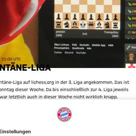
, 21:00 UTC
ANTÄNE-LIGA
täne-Liga auf lichess.org in der 3. Liga angekommen. Das ist
ntag dieser Woche. Da bis einschließlich zur 4. Liga jeweils
war letztlich auch in dieser Woche nicht wirklich knapp.
äufer.
 Team in der Saffel, dass ebenfalls mit außerordentlich starken
nendes Rennen an der Spietze lieferte. Dabei wechselte die
nte sich das Bayern-Team entscheidend absetzen und den
Almantes de Ajedrez" auf, ebenso wie die Mannschaft von