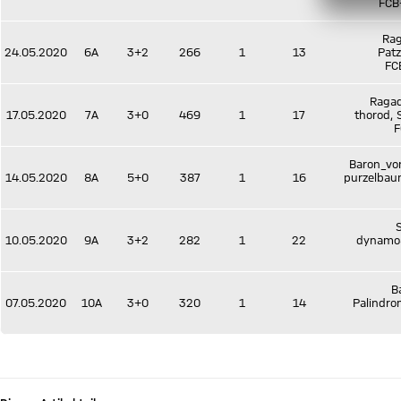
FCB
Rag
24.05.2020
6A
3+2
266
1
13
Patz
FC
Ragad
17.05.2020
7A
3+0
469
1
17
thorod, 
F
Baron_vo
14.05.2020
8A
5+0
387
1
16
purzelbaum
S
10.05.2020
9A
3+2
282
1
22
dynamo8
B
07.05.2020
10A
3+0
320
1
14
Palindro