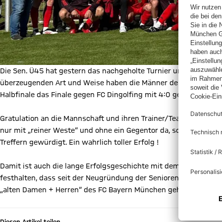
Die Sen. Ü45 hat gestern das nachgeholte Turnier um die
Bayeri
überzeugenden Art und Weise haben die Männer der ehemalige
Halbfinale das Finale gegen FC Dingolfing mit 4:0 gewonnen.
Gratulation an die Mannschaft und ihren Trainer/Teammanager J
nur mit „reiner Weste“ und ohne ein Gegentor da, sondern mit 
Treffern gewürdigt. Ein wahrlich toller Erfolg !
Damit ist auch die lange Erfolgsgeschichte mit dem letzen Tit
festhalten, dass seit der Neugründung der Seniorenfußball-Abt
„alten Damen + Herren“ des FC Bayern München gehen. Was für 
Diesen Artikel teilen