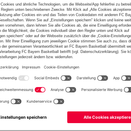
sche Meisterschaft des Jahres 2024
gewonnen. In einer sehr
n Sen. C nach 2 Gruppenspielen und einem gewonnenen
ürgen Fritz. Am Ende des Turniers stand der FC Bayern nicht
Jürgen Maier wurde auch noch der beste Torschütze mit 4
el für das Jahr 2024 geschrieben und man kann unter dem Strich
eilung im Jahr 2002 mittlerweile
242 Titel
auf das Konto der
eine Geschichte !