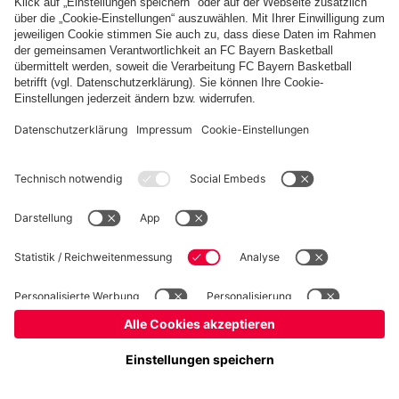
Basketball
Frauen
Handball
Kegeln
Schach
Schiedsrichter
Tischtennis
©
FC Bayern München AG
–
2026
Impressum
Datenschutz
Nutzungsbedingungen
Barrierefreiheit
Cookie Einstellungen