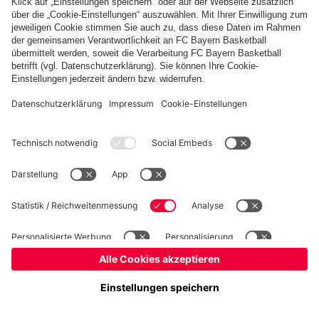
Basketball
Frauen
Handball
Kegeln
Schach
Schiedsrichter
Tischtennis
©
FC Bayern München AG
–
2026
Impressum
Datenschutz
Nutzungsbedingungen
Barrierefreiheit
Cookie Einstellungen