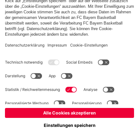
Basketball
Frauen
Handball
Kegeln
Schach
Schiedsrichter
Tischtennis
©
FC Bayern München AG
–
2026
Impressum
Datenschutz
Nutzungsbedingungen
Barrierefreiheit
Cookie Einstellungen