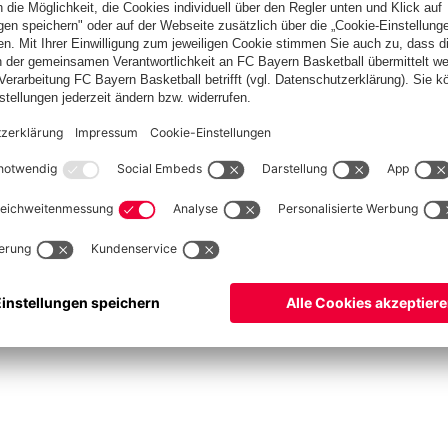
Basketball
Frauen
Handball
Kegeln
Schach
Schiedsrichter
Tischtennis
©
FC Bayern München AG
–
2026
pressum
Datenschutz
Nutzungsbedingungen
Barrierefreiheit
Cookie Einstellungen