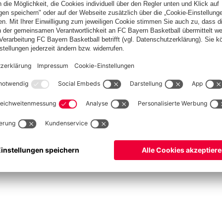
Basketball
Frauen
Handball
Kegeln
Schach
Schiedsrichter
Tischtennis
©
FC Bayern München AG
–
2026
pressum
Datenschutz
Nutzungsbedingungen
Barrierefreiheit
Cookie Einstellungen