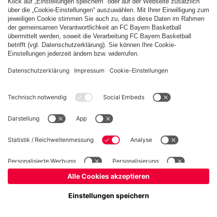
Basketball
Frauen
Handball
Kegeln
Schach
Schiedsrichter
Tischtennis
©
FC Bayern München AG
–
2026
Impressum
Datenschutz
Nutzungsbedingungen
Barrierefreiheit
Cookie Einstellungen