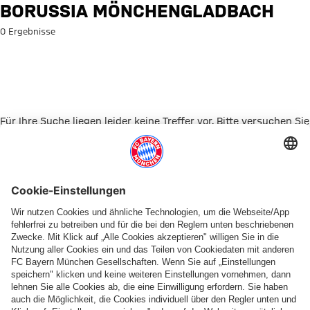
Suche: Borussia Mönchengladb
BORUSSIA MÖNCHENGLADBACH
0 Ergebnisse
Für Ihre Suche liegen leider keine Treffer vor. Bitte versuchen Sie
es mit einem anderen Suchbegriff.
Zur Startseite