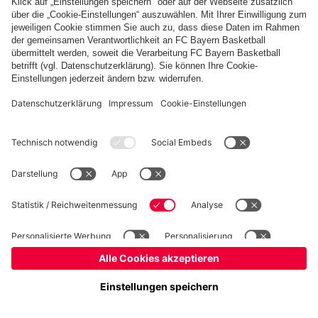
Basketball
Frauen
Handball
Kegeln
Schach
Schiedsrichter
Tischtennis
©
FC Bayern München AG
–
2026
Impressum
Datenschutz
Nutzungsbedingungen
Barrierefreiheit
Cookie Einstellungen