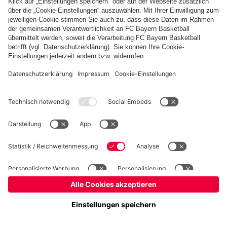
Basketball
Frauen
Handball
Kegeln
Schach
Schiedsrichter
Tischtennis
©
FC Bayern München AG
–
2026
Impressum
Datenschutz
Nutzungsbedingungen
Barrierefreiheit
Cookie Einstellungen