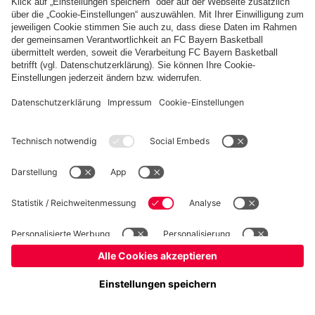
Basketball
Frauen
Handball
Kegeln
Schach
Schiedsrichter
Tischtennis
©
FC Bayern München AG
–
2026
Impressum
Datenschutz
Nutzungsbedingungen
Barrierefreiheit
Cookie Einstellungen