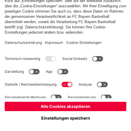
Basketball
Frauen
Handball
Kegeln
Schach
Schiedsrichter
Tischtennis
©
FC Bayern München AG
–
2026
Impressum
Datenschutz
Nutzungsbedingungen
Barrierefreiheit
Cookie Einstellungen