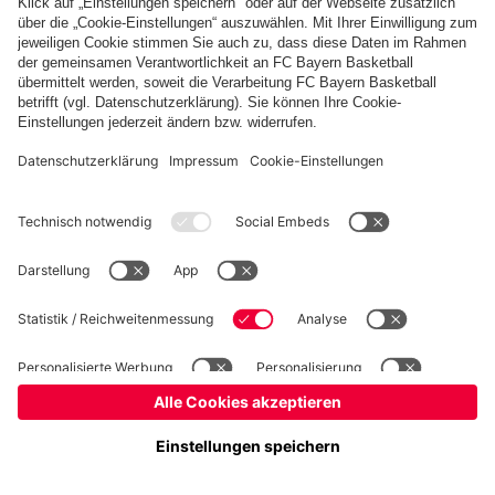
Basketball
Frauen
Handball
Kegeln
Schach
Schiedsrichter
Tischtennis
©
FC Bayern München AG
–
2026
Impressum
Datenschutz
Nutzungsbedingungen
Barrierefreiheit
Cookie Einstellungen