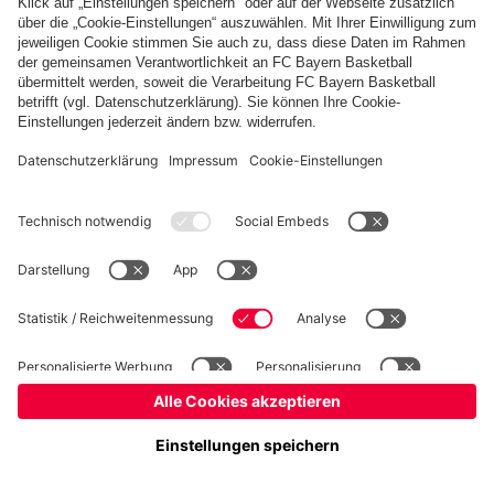
Basketball
Frauen
Handball
Kegeln
Schach
Schiedsrichter
Tischtennis
©
FC Bayern München AG
–
2026
Impressum
Datenschutz
Nutzungsbedingungen
Barrierefreiheit
Cookie Einstellungen