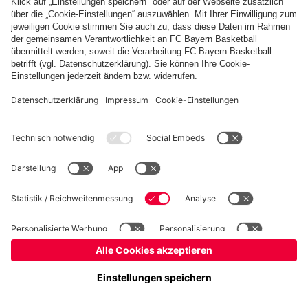
Basketball
Frauen
Handball
Kegeln
Schach
Schiedsrichter
Tischtennis
©
FC Bayern München AG
–
2026
Impressum
Datenschutz
Nutzungsbedingungen
Barrierefreiheit
Cookie Einstellungen