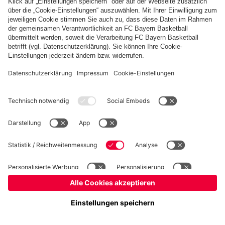
Basketball
Frauen
Handball
Kegeln
Schach
Schiedsrichter
Tischtennis
©
FC Bayern München AG
–
2026
Impressum
Datenschutz
Nutzungsbedingungen
Barrierefreiheit
Cookie Einstellungen