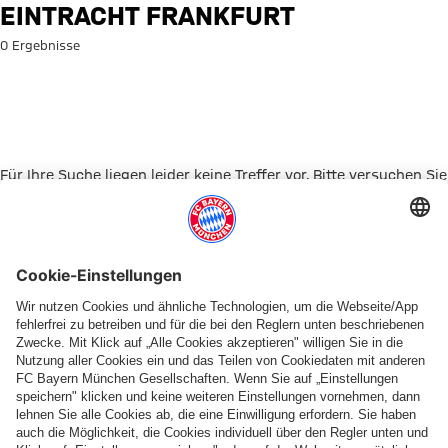
Suche: Eintracht Frankfurt
EINTRACHT FRANKFURT
0 Ergebnisse
Für Ihre Suche liegen leider keine Treffer vor. Bitte versuchen Sie
es mit einem anderen Suchbegriff.
Zur Startseite