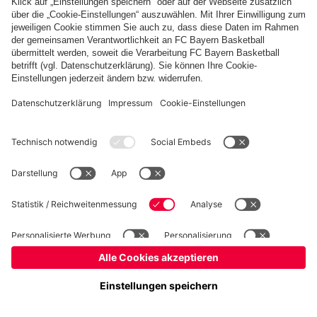
Basketball
Frauen
Handball
Kegeln
Schach
Schiedsrichter
Tischtennis
©
FC Bayern München AG
–
2026
Impressum
Datenschutz
Nutzungsbedingungen
Barrierefreiheit
Cookie Einstellungen