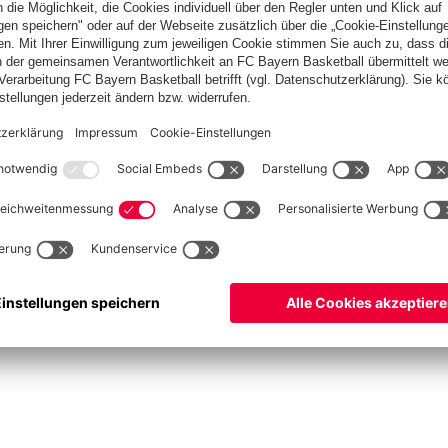
Basketball
Frauen
Handball
Kegeln
Schach
Schiedsrichter
Tischtennis
©
FC Bayern München AG
–
2026
pressum
Datenschutz
Nutzungsbedingungen
Barrierefreiheit
Cookie Einstellungen