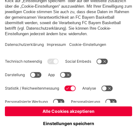
Basketball
Frauen
Handball
Kegeln
Schach
Schiedsrichter
Tischtennis
©
FC Bayern München AG
–
2026
Impressum
Datenschutz
Nutzungsbedingungen
Barrierefreiheit
Cookie Einstellungen