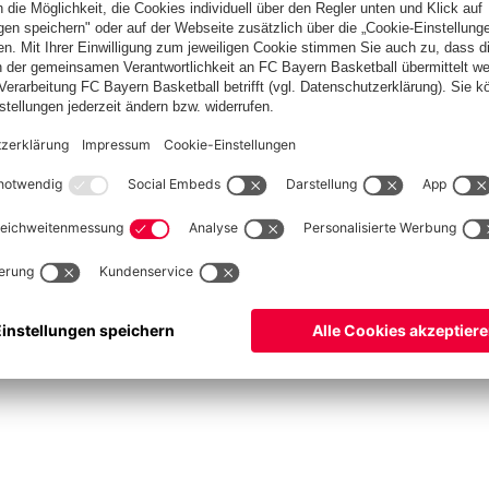
Basketball
Frauen
Handball
Kegeln
Schach
Schiedsrichter
Tischtennis
©
FC Bayern München AG
–
2026
pressum
Datenschutz
Nutzungsbedingungen
Barrierefreiheit
Cookie Einstellungen