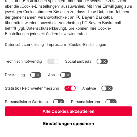
Basketball
Frauen
Handball
Kegeln
Schach
Schiedsrichter
Tischtennis
©
FC Bayern München AG
–
2026
Impressum
Datenschutz
Nutzungsbedingungen
Barrierefreiheit
Cookie Einstellungen