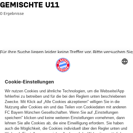
Suche: Gemischte U11
GEMISCHTE U11
0 Ergebnisse
Für Ihre Suche liegen leider keine Treffer vor. Bitte versuchen Sie
es mit einem anderen Suchbegriff.
Zur Startseite