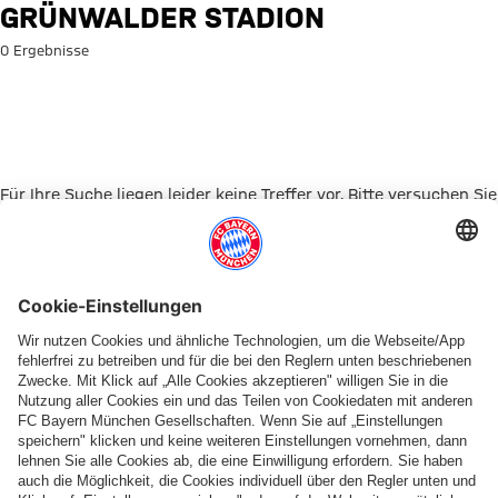
Suche: Grünwalder Stadion
GRÜNWALDER STADION
0 Ergebnisse
Für Ihre Suche liegen leider keine Treffer vor. Bitte versuchen Sie
es mit einem anderen Suchbegriff.
Zur Startseite