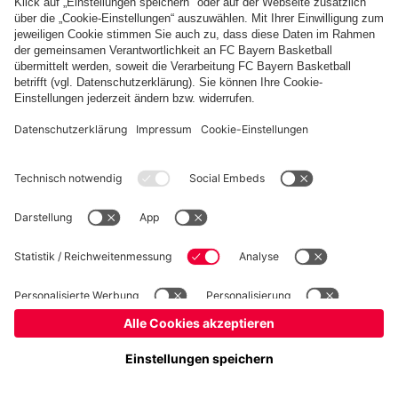
Basketball
Frauen
Handball
Kegeln
Schach
Schiedsrichter
Tischtennis
©
FC Bayern München AG
–
2026
Impressum
Datenschutz
Nutzungsbedingungen
Barrierefreiheit
Cookie Einstellungen