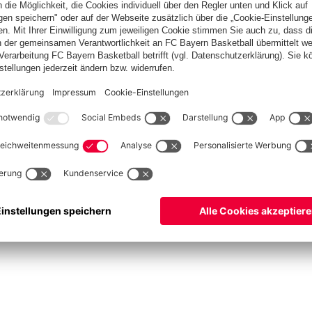
Basketball
Frauen
Handball
Kegeln
Schach
Schiedsrichter
Tischtennis
©
FC Bayern München AG
–
2026
pressum
Datenschutz
Nutzungsbedingungen
Barrierefreiheit
Cookie Einstellungen