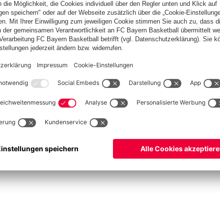
Basketball
Frauen
Handball
Kegeln
Schach
Schiedsrichter
Tischtennis
©
FC Bayern München AG
–
2026
pressum
Datenschutz
Nutzungsbedingungen
Barrierefreiheit
Cookie Einstellungen