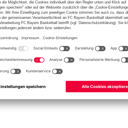
Basketball
Frauen
Handball
Kegeln
Schach
Schiedsrichter
Tischtennis
©
FC Bayern München AG
–
2026
pressum
Datenschutz
Nutzungsbedingungen
Barrierefreiheit
Cookie Einstellungen