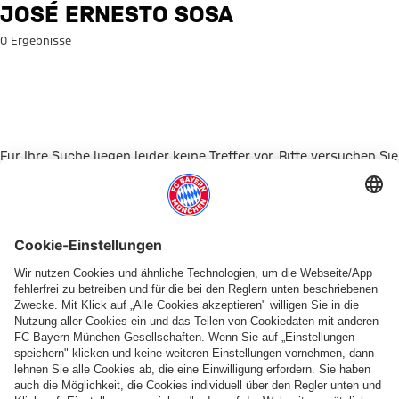
Suche: José Ernesto Sosa
JOSÉ ERNESTO SOSA
0 Ergebnisse
Für Ihre Suche liegen leider keine Treffer vor. Bitte versuchen Sie
es mit einem anderen Suchbegriff.
Zur Startseite