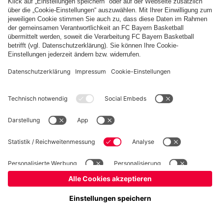
Basketball
Frauen
Handball
Kegeln
Schach
Schiedsrichter
Tischtennis
©
FC Bayern München AG
–
2026
Impressum
Datenschutz
Nutzungsbedingungen
Barrierefreiheit
Cookie Einstellungen