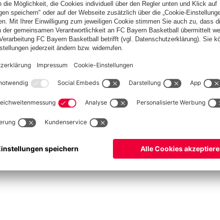
Basketball
Frauen
Handball
Kegeln
Schach
Schiedsrichter
Tischtennis
©
FC Bayern München AG
–
2026
pressum
Datenschutz
Nutzungsbedingungen
Barrierefreiheit
Cookie Einstellungen