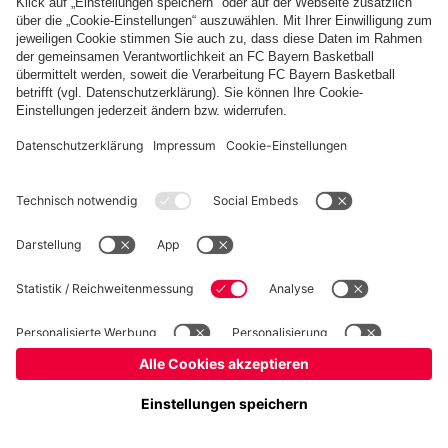
Basketball
Frauen
Handball
Kegeln
Schach
Schiedsrichter
Tischtennis
©
FC Bayern München AG
–
2026
Impressum
Datenschutz
Nutzungsbedingungen
Barrierefreiheit
Cookie Einstellungen