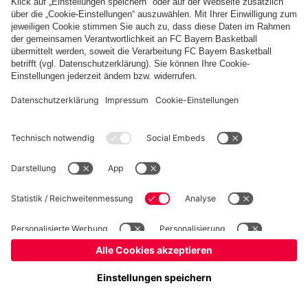
Basketball
Frauen
Handball
Kegeln
Schach
Schiedsrichter
Tischtennis
©
FC Bayern München AG
–
2026
Impressum
Datenschutz
Nutzungsbedingungen
Barrierefreiheit
Cookie Einstellungen