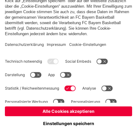
Basketball
Frauen
Handball
Kegeln
Schach
Schiedsrichter
Tischtennis
©
FC Bayern München AG
–
2026
Impressum
Datenschutz
Nutzungsbedingungen
Barrierefreiheit
Cookie Einstellungen