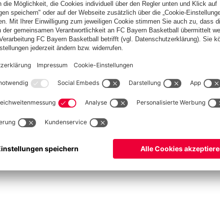
Basketball
Frauen
Handball
Kegeln
Schach
Schiedsrichter
Tischtennis
©
FC Bayern München AG
–
2026
pressum
Datenschutz
Nutzungsbedingungen
Barrierefreiheit
Cookie Einstellungen