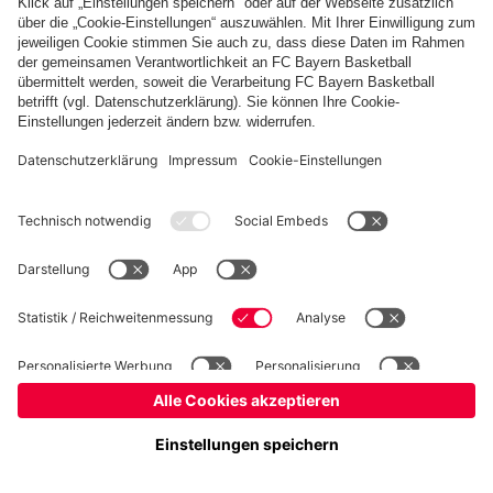
Basketball
Frauen
Handball
Kegeln
Schach
Schiedsrichter
Tischtennis
©
FC Bayern München AG
–
2026
Impressum
Datenschutz
Nutzungsbedingungen
Barrierefreiheit
Cookie Einstellungen