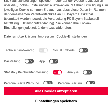
Basketball
Frauen
Handball
Kegeln
Schach
Schiedsrichter
Tischtennis
©
FC Bayern München AG
–
2026
Impressum
Datenschutz
Nutzungsbedingungen
Barrierefreiheit
Cookie Einstellungen