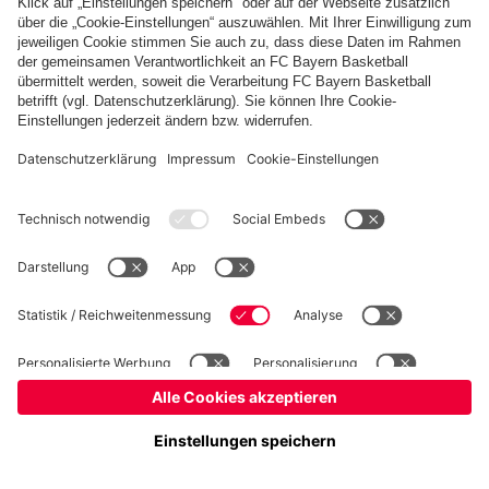
Basketball
Frauen
Handball
Kegeln
Schach
Schiedsrichter
Tischtennis
©
FC Bayern München AG
–
2026
Impressum
Datenschutz
Nutzungsbedingungen
Barrierefreiheit
Cookie Einstellungen