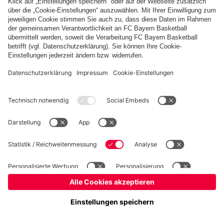
Basketball
Frauen
Handball
Kegeln
Schach
Schiedsrichter
Tischtennis
©
FC Bayern München AG
–
2026
Impressum
Datenschutz
Nutzungsbedingungen
Barrierefreiheit
Cookie Einstellungen