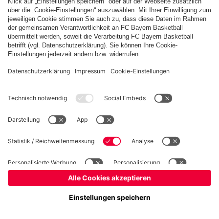
Basketball
Frauen
Handball
Kegeln
Schach
Schiedsrichter
Tischtennis
©
FC Bayern München AG
–
2026
Impressum
Datenschutz
Nutzungsbedingungen
Barrierefreiheit
Cookie Einstellungen