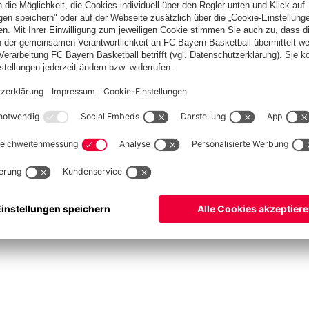
Basketball
Frauen
Handball
Kegeln
Schach
Schiedsrichter
Tischtennis
©
FC Bayern München AG
–
2026
pressum
Datenschutz
Nutzungsbedingungen
Barrierefreiheit
Cookie Einstellungen