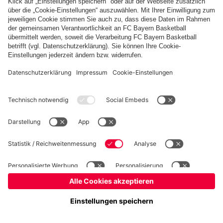
Basketball
Frauen
Handball
Kegeln
Schach
Schiedsrichter
Tischtennis
©
FC Bayern München AG
–
2026
Impressum
Datenschutz
Nutzungsbedingungen
Barrierefreiheit
Cookie Einstellungen