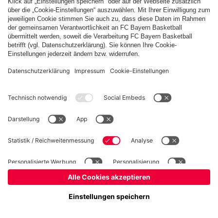
Basketball
Frauen
Handball
Kegeln
Schach
Schiedsrichter
Tischtennis
©
FC Bayern München AG
–
2026
Impressum
Datenschutz
Nutzungsbedingungen
Barrierefreiheit
Cookie Einstellungen